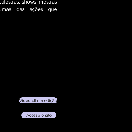
 palestras, shows, mostras
lgumas das ações que
Vídeo última edição
Acesse o site