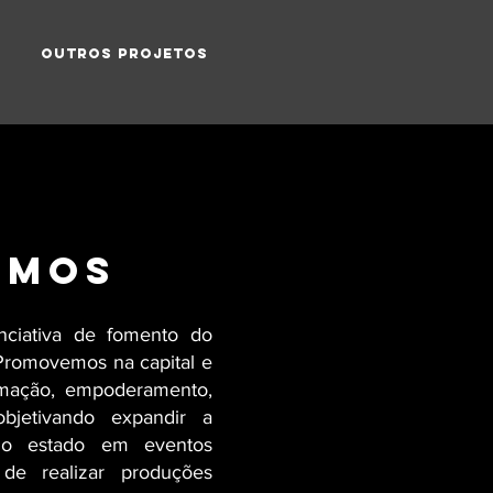
OUTROS PROJETOS
OMOS
nciativa de fomento do
. Promovemos na capita
l e
ormação, empoderamento,
bjetivando expandir a
 do estado em eventos
 de realizar produções